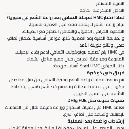
التقييم المستمر
التدخل المبكر عند الحاجة
لماذا تختار HMC لمرحلة التعافي بعد زراعة الشعر في سوريا؟
نجاح زراعة الشعر لا يعتمد فقط على العملية نفسها.
التخطيط الجراحي الدقيق، والتعامل الصحيح مع البصيلات،
والمتابعة الطبية بعد العملية كلها عوامل أساسية لضمان تعافٍ
صحي ونتائج طويلة الأمد.
في HMC يتم تصميم بروتوكولات التعافي لدعم بقاء البصيلات
المزروعة ومرافقة المريض خلال جميع مراحل الشفاء.
يختار المرضى HMC لعدة أسباب مهمة:
فريق طبي ذو خبرة
تتم متابعة عمليات زراعة الشعر وفترة التعافي من قبل مختصين
يركزون على حماية البصيلات وتصميم خط شعر طبيعي وتخطيط
الكثافة على المدى الطويل.
تقنيات حديثة مثل FUE وDHI
تعتمد HMC على تقنيات استخراج وزراعة دقيقة تقلل من الصدمات
للبصيلات وتساعد على تعافٍ أسرع.
إرشادات واضحة بعد العملية
يحصل المرضى على تعليمات مفصلة للعناية بعد العملية تشمل