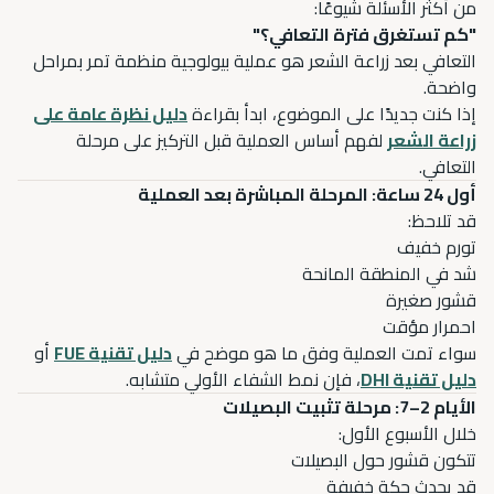
من أكثر الأسئلة شيوعًا:
"كم تستغرق فترة التعافي؟"
التعافي بعد زراعة الشعر هو عملية بيولوجية منظمة تمر بمراحل
واضحة.
إذا كنت جديدًا على الموضوع، ابدأ بقراءة
دليل نظرة عامة على
زراعة الشعر
لفهم أساس العملية قبل التركيز على مرحلة
التعافي.
أول 24 ساعة: المرحلة المباشرة بعد العملية
قد تلاحظ:
تورم خفيف
شد في المنطقة المانحة
قشور صغيرة
احمرار مؤقت
سواء تمت العملية وفق ما هو موضح في
دليل تقنية FUE
أو
دليل تقنية DHI
، فإن نمط الشفاء الأولي متشابه.
الأيام 2–7: مرحلة تثبيت البصيلات
خلال الأسبوع الأول:
تتكون قشور حول البصيلات
قد يحدث حكة خفيفة