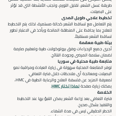
طريقة غسل الشعر، تقليل التورم، وتجنب الأنشطة التي قد تؤثر
على البصيلات.
تخطيط علاجي طويل المدى
يتم التعامل مع تساقط الشعر كحالة مستمرة، لذلك يتم التخطيط
للعلاج بما يحافظ على المنطقة المانحة ويأخذ في الاعتبار تطور
تساقط الشعر مستقبلاً.
بيئة طبية معقمة
تُجرى جميع الإجراءات وفق بروتوكولات طبية وتعقيم صارمة
لضمان سلامة المرضى وجودة النتائج.
متابعة طبية محلية في سوريا
توفر المتابعة المحلية سهولة في زيارة العيادة ومراقبة نمو
البصيلات ومعالجة أي ملاحظات خلال فترة التعافي.
لمعرفة المزيد عن فلسفة العلاج والرعاية الطبية في HMC،
يمكنك زيارة صفحة
لماذا تختار HMC
.
الخلاصة
فترة التعافي بعد زراعة الشعر يمكن التنبؤ بها عند التخطيط
والتنفيذ بشكل صحيح.
الخطر الحقيقي ليس في مدة الشفاء.