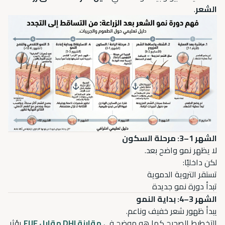
الشعر
.
الشهر 1–3: مرحلة السكون
لا يظهر نمو واضح بعد.
لكن داخليًا:
تستقر التروية الدموية
تبدأ دورة نمو جديدة
الشهر 3–4: بداية النمو
يبدأ ظهور شعر خفيف وناعم.
التخطيط الصحيح كما هو موضح في
مقارنة DHI مقابل FUE
يؤثر